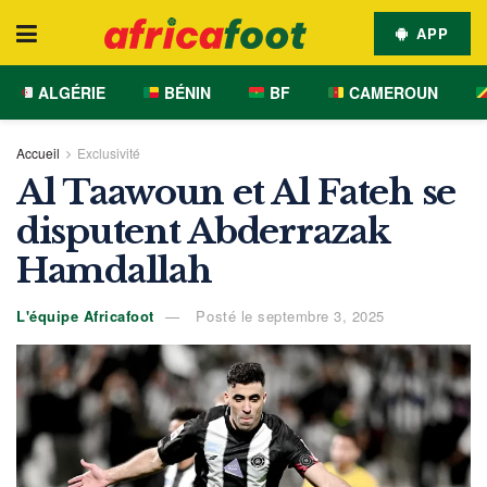
APP
ALGÉRIE
BÉNIN
BF
CAMEROUN
Accueil
Exclusivité
Al Taawoun et Al Fateh se
disputent Abderrazak
Hamdallah
L'équipe Africafoot
Posté le septembre 3, 2025