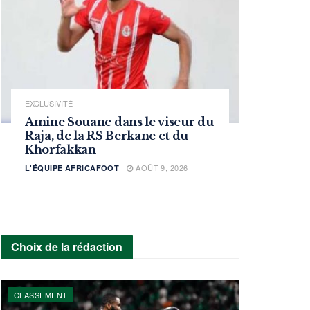
EXCLUSIVITÉ
Amine Souane dans le viseur du
Raja, de la RS Berkane et du
Khorfakkan
AOÛT 9, 2026
L'ÉQUIPE AFRICAFOOT
Choix de la rédaction
CLASSEMENT