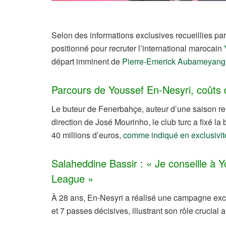
Selon des informations exclusives recueillies pa
positionné pour recruter l’international marocain
départ imminent de
Pierre-Emerick Aubameyang
Parcours de Youssef En-Nesyri, coûts d
Le buteur de Fenerbahçe, auteur d’une saison rem
direction de José Mourinho, le club turc a fixé l
40 millions d’euros,
comme indiqué en exclusivit
Salaheddine Bassir : « Je conseille à Y
League »
À 28 ans, En-Nesyri a réalisé une campagne excep
et 7 passes décisives, illustrant son rôle crucial au