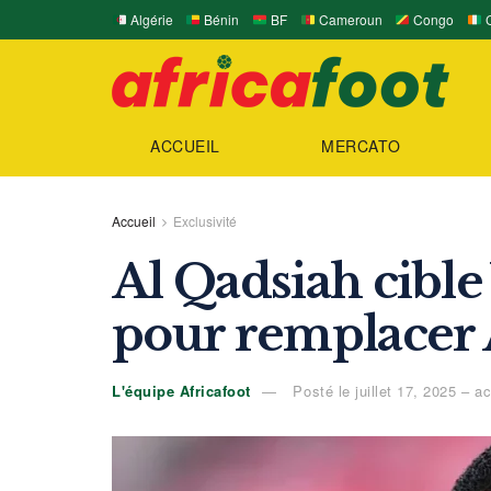
Algérie
Bénin
BF
Cameroun
Congo
C
ACCUEIL
MERCATO
Accueil
Exclusivité
Al Qadsiah cible
pour remplacer
L'équipe Africafoot
Posté le juillet 17, 2025 – act