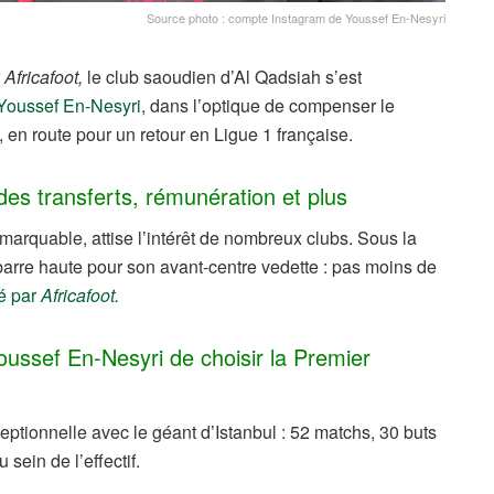
Source photo : compte Instagram de Youssef En-Nesyri
r
Africafoot,
le club saoudien d’Al Qadsiah s’est
Youssef En-Nesyri
, dans l’optique de compenser le
, en route pour un retour en Ligue 1 française.
es transferts, rémunération et plus
arquable, attise l’intérêt de nombreux clubs. Sous la
a barre haute pour son avant-centre vedette : pas moins de
é par
Africafoot
.
oussef En-Nesyri de choisir la Premier
tionnelle avec le géant d’Istanbul : 52 matchs, 30 buts
 sein de l’effectif.