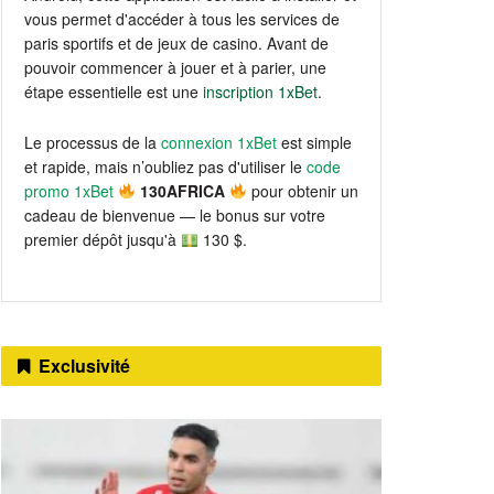
vous permet d'accéder à tous les services de
paris sportifs et de jeux de casino. Avant de
pouvoir commencer à jouer et à parier, une
étape essentielle est une
inscription 1xBet
.
Le processus de la
connexion 1xBet
est simple
et rapide, mais n’oubliez pas d'utiliser le
code
promo 1xBet
130AFRICA
pour obtenir un
cadeau de bienvenue — le bonus sur votre
premier dépôt jusqu'à
130 $.
Exclusivité