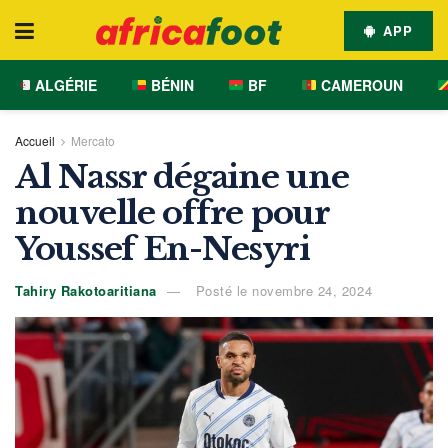
APP
ALGÉRIE
BÉNIN
BF
CAMEROUN
Accueil
Mercato
Al Nassr dégaine une
nouvelle offre pour
Youssef En-Nesyri
Tahiry Rakotoaritiana
Posté le novembre 24, 2024