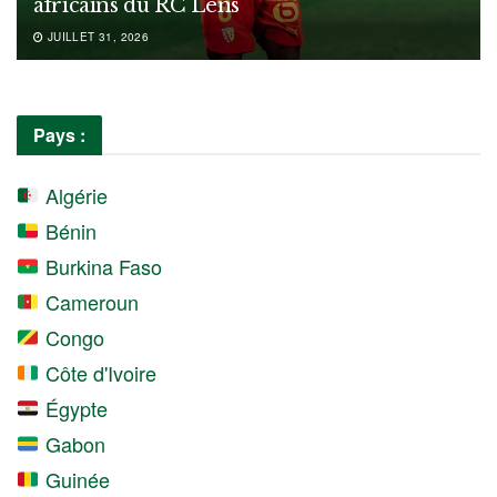
africains du RC Lens
JUILLET 31, 2026
Pays :
Algérie
Bénin
Burkina Faso
Cameroun
Congo
Côte d'Ivoire
Égypte
Gabon
Guinée