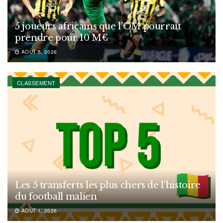
5 joueurs africains que l’OM pourrait
prendre pour 10 M€
AOÛT 5, 2026
CLASSEMENT
Les 5 transferts les plus chers de l’histoire
du football malien
AOÛT 1, 2026