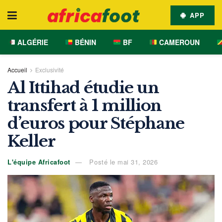
APP
ALGÉRIE
BÉNIN
BF
CAMEROUN
Accueil
Exclusivité
Al Ittihad étudie un
transfert à 1 million
d’euros pour Stéphane
Keller
L'équipe Africafoot
Posté le mai 31, 2026