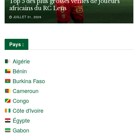
Top 5 des plus grosses ventes de joueurs
africains du RC Lens
JUILLET 31, 2026
Pays :
Algérie
Bénin
Burkina Faso
Cameroun
Congo
Côte d'Ivoire
Égypte
Gabon