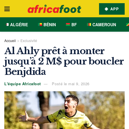
APP
ALGÉRIE
BÉNIN
BF
CAMEROUN
Accueil
Exclusivité
Al Ahly prêt à monter
jusqu’à 2 M$ pour boucler
Benjdida
L'équipe Africafoot
Posté le mai 9, 2026