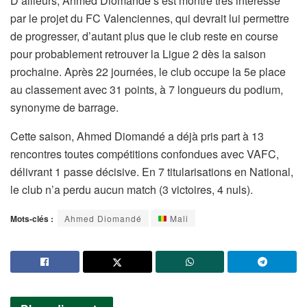
D’ailleurs, Ahmed Diomandé s’est montré très intéressé
par le projet du FC Valenciennes, qui devrait lui permettre
de progresser, d’autant plus que le club reste en course
pour probablement retrouver la Ligue 2 dès la saison
prochaine. Après 22 journées, le club occupe la 5e place
au classement avec 31 points, à 7 longueurs du podium,
synonyme de barrage.
Cette saison, Ahmed Diomandé a déjà pris part à 13
rencontres toutes compétitions confondues avec VAFC,
délivrant 1 passe décisive. En 7 titularisations en National,
le club n’a perdu aucun match (3 victoires, 4 nuls).
Mots-clés :
Ahmed Diomandé
Mali