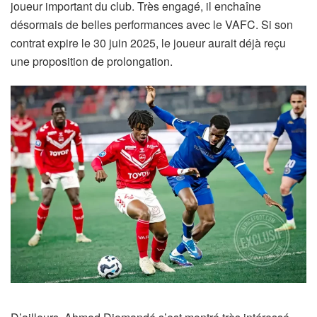
joueur important du club. Très engagé, il enchaîne
désormais de belles performances avec le VAFC. Si son
contrat expire le 30 juin 2025, le joueur aurait déjà reçu
une proposition de prolongation.