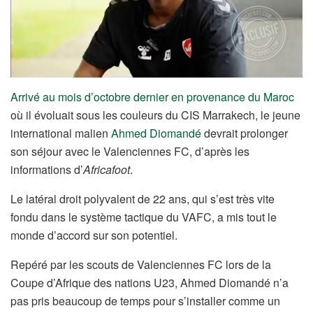
Arrivé au mois d’octobre dernier en provenance du Maroc
où il évoluait sous les couleurs du CIS Marrakech, le jeune
international malien
Ahmed Diomandé
devrait prolonger
son séjour avec le Valenciennes FC, d’après les
informations d’
Africafoot
.
Le latéral droit polyvalent de 22 ans, qui s’est très vite
fondu dans le système tactique du VAFC, a mis tout le
monde d’accord sur son potentiel.
Repéré par les scouts de Valenciennes FC lors de la
Coupe d’Afrique des nations U23, Ahmed Diomandé n’a
pas pris beaucoup de temps pour s’installer comme un