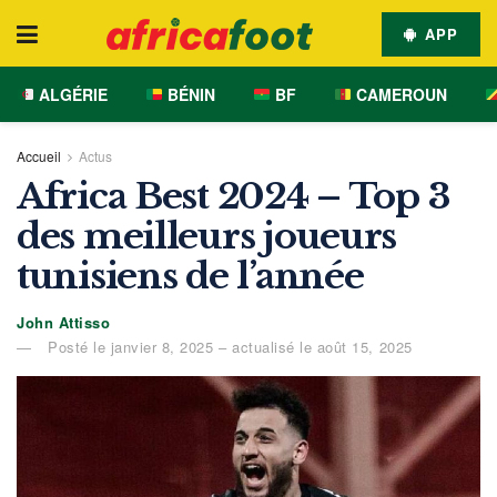
APP
ALGÉRIE
BÉNIN
BF
CAMEROUN
Accueil
Actus
Africa Best 2024 – Top 3
des meilleurs joueurs
tunisiens de l’année
John Attisso
Posté le janvier 8, 2025 – actualisé le août 15, 2025