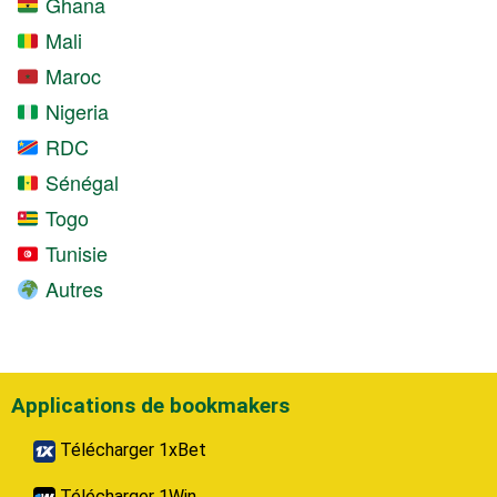
Ghana
Mali
Maroc
Nigeria
RDC
Sénégal
Togo
Tunisie
Autres
Applications de bookmakers
Télécharger 1xBet
Télécharger 1Win