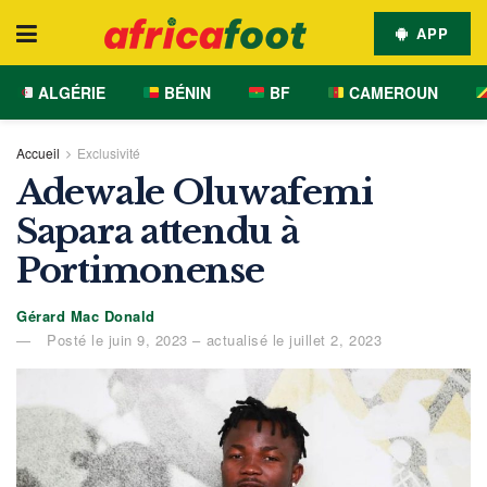
APP
ALGÉRIE
BÉNIN
BF
CAMEROUN
Accueil
Exclusivité
Adewale Oluwafemi
Sapara attendu à
Portimonense
Gérard Mac Donald
Posté le juin 9, 2023 – actualisé le juillet 2, 2023