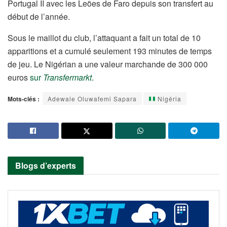
Portugal II avec les Leões de Faro depuis son transfert au
début de l’année.
Sous le maillot du club, l’attaquant a fait un total de 10
apparitions et a cumulé seulement 193 minutes de temps
de jeu. Le Nigérian a une valeur marchande de 300 000
euros
sur
Transfermarkt
.
Mots-clés :
Adewale Oluwafemi Sapara
Nigéria
Blogs d’experts