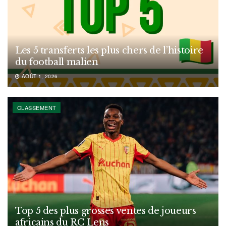
Les 5 transferts les plus chers de l’histoire
du football malien
AOÛT 1, 2026
CLASSEMENT
Top 5 des plus grosses ventes de joueurs
africains du RC Lens