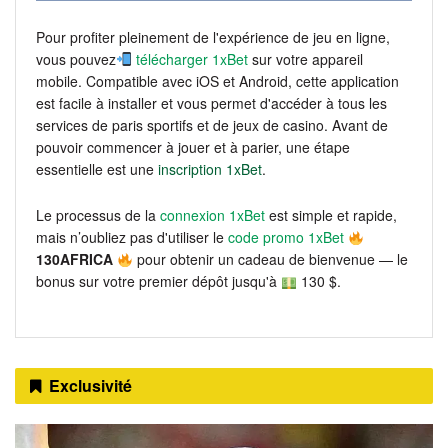
Pour profiter pleinement de l'expérience de jeu en ligne,
vous pouvez
télécharger 1xBet
sur votre appareil
mobile. Compatible avec iOS et Android, cette application
est facile à installer et vous permet d'accéder à tous les
services de paris sportifs et de jeux de casino. Avant de
pouvoir commencer à jouer et à parier, une étape
essentielle est une
inscription 1xBet
.
Le processus de la
connexion 1xBet
est simple et rapide,
mais n’oubliez pas d'utiliser le
code promo 1xBet
130AFRICA
pour obtenir un cadeau de bienvenue — le
bonus sur votre premier dépôt jusqu'à
130 $.
Exclusivité