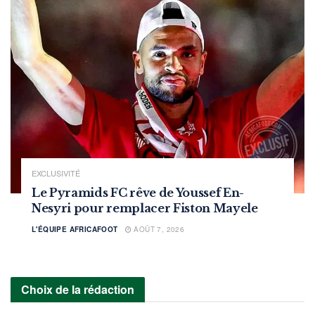
EXCLUSIVITÉ
Le Pyramids FC rêve de Youssef En-
Nesyri pour remplacer Fiston Mayele
L'ÉQUIPE AFRICAFOOT
AOÛT 7, 2026
Choix de la rédaction