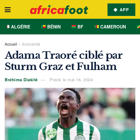
APP
ALGÉRIE
BÉNIN
BF
CAMEROUN
Accueil
Exclusivité
Adama Traoré ciblé par
Sturm Graz et Fulham
Bréhima Diakité
Posté le mai 16, 2024