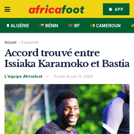
APP
ALGÉRIE
BÉNIN
BF
CAMEROUN
Accueil
Exclusivité
Accord trouvé entre
Issiaka Karamoko et Bastia
L'équipe Africafoot
Posté le juin 5, 2025