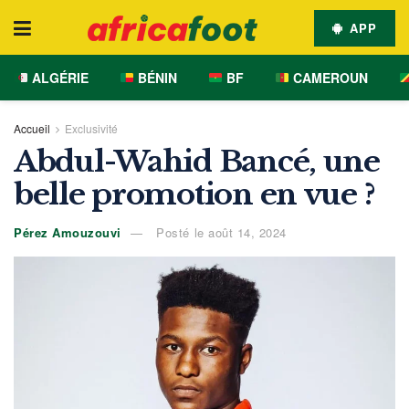
APP
ALGÉRIE
BÉNIN
BF
CAMEROUN
Accueil
Exclusivité
Abdul-Wahid Bancé, une
belle promotion en vue ?
Pérez Amouzouvi
Posté le août 14, 2024