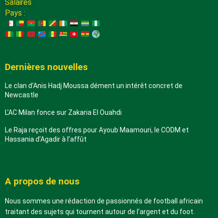
Salaires
Pays :
Dernières nouvelles
Le clan d’Anis Hadj Moussa dément un intérêt concret de
Newcastle
L’AC Milan fonce sur Zakaria El Ouahdi
Le Raja reçoit des offres pour Ayoub Maamouri, le CODM et
Hassania d’Agadir à l’affût
A propos de nous
Nous sommes une rédaction de passionnés de football africain
traitant des sujets qui tournent autour de l’argent et du foot.