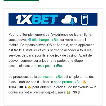
Pour profiter pleinement de l'expérience de jeu en ligne,
vous pouvez
télécharger 1xBet
sur votre appareil
mobile. Compatible avec iOS et Android, cette application
est facile à installer et vous permet d'accéder à tous les
services de paris sportifs et de jeux de casino. Avant de
pouvoir commencer à jouer et à parier, une étape
essentielle est une
inscription 1xBet
.
Le processus de la
connexion 1xBet
est simple et rapide,
mais n’oubliez pas d'utiliser le
code promo 1xBet
130AFRICA
pour obtenir un cadeau de bienvenue — le
bonus sur votre premier dépôt jusqu'à
130 $.