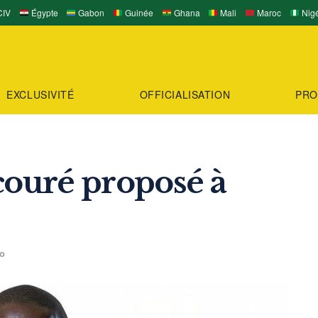
IV
Égypte
Gabon
Guinée
Ghana
Mali
Maroc
Nigé
EXCLUSIVITÉ
OFFICIALISATION
PRO
ouré proposé à
to