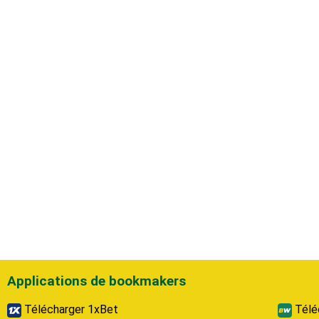
Applications de bookmakers
Télécharger 1xBet
Télé