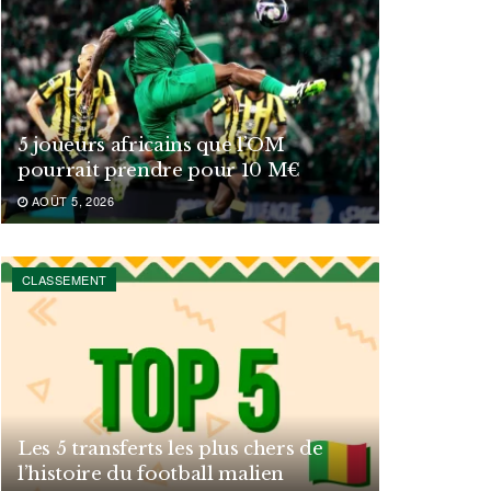
5 joueurs africains que l’OM
pourrait prendre pour 10 M€
AOÛT 5, 2026
CLASSEMENT
Les 5 transferts les plus chers de
l’histoire du football malien