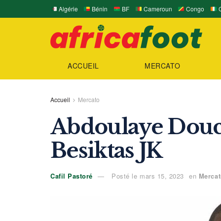
Algérie
Bénin
BF
Cameroun
Congo
C
ACCUEIL
MERCATO
Accueil
Mercato
Abdoulaye Douc
Besiktas JK
Cafil Pastoré
Posté le mars 15, 2023
en
Merca