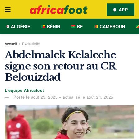
APP
ALGÉRIE
BÉNIN
BF
CAMEROUN
Accueil
Exclusivité
Abdelmalek Kelaleche
signe son retour au CR
Belouizdad
L'équipe Africafoot
Posté le août 23, 2025 – actualisé le août 24, 2025