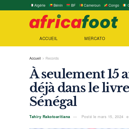
Algérie
Bénin
BF
Cameroun
Congo
C
ACCUEIL
MERCATO
Accueil
Records
À seulement 15 a
déjà dans le livr
Sénégal
Tahiry Rakotoaritiana
Posté le mars 15, 2024
e