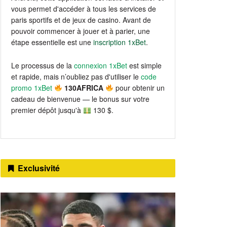
vous permet d'accéder à tous les services de
paris sportifs et de jeux de casino. Avant de
pouvoir commencer à jouer et à parier, une
étape essentielle est une
inscription 1xBet
.
Le processus de la
connexion 1xBet
est simple
et rapide, mais n’oubliez pas d'utiliser le
code
promo 1xBet
130AFRICA
pour obtenir un
cadeau de bienvenue — le bonus sur votre
premier dépôt jusqu'à
130 $.
Exclusivité