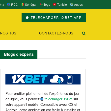
ria
RDC
Sénégal
Togo
Tunisie
Autres
TÉLÉCHARGER 1XBET APP
NOSTICS
CONTACTEZ-NOUS
Blogs d’experts
Pour profiter pleinement de l'expérience de jeu
en ligne, vous pouvez
télécharger 1xBet
sur
votre appareil mobile. Compatible avec iOS et
Android, cette application est facile à installer et