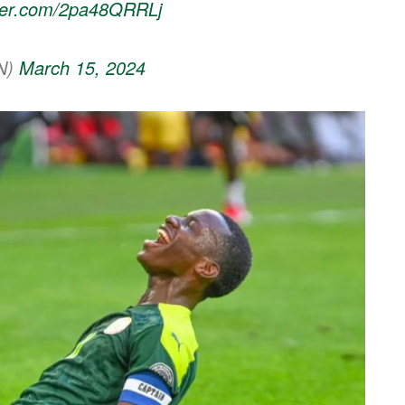
tter.com/2pa48QRRLj
N)
March 15, 2024