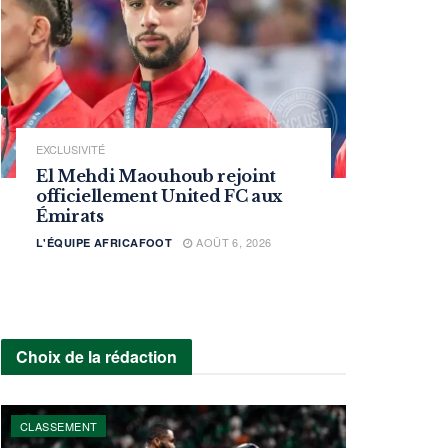
EXCLUSIVITÉ
El Mehdi Maouhoub rejoint
officiellement United FC aux
Émirats
AOÛT 6, 2026
L'ÉQUIPE AFRICAFOOT
Choix de la rédaction
CLASSEMENT