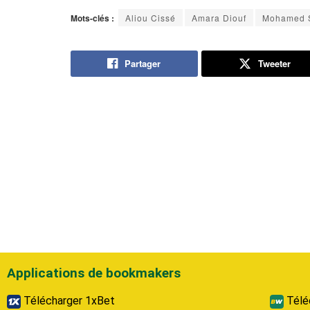
Mots-clés :
Aliou Cissé
Amara Diouf
Mohamed 
Partager
Tweeter
Applications de bookmakers
Télécharger 1xBet
Télé