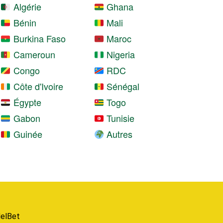
Algérie
Ghana
Bénin
Mali
Burkina Faso
Maroc
Cameroun
Nigeria
Congo
RDC
Côte d'Ivoire
Sénégal
Égypte
Togo
Gabon
Tunisie
Guinée
Autres
elBet