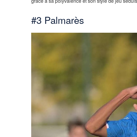
grâce à sa polyvalence et son style de jeu sédui
#3 Palmarès