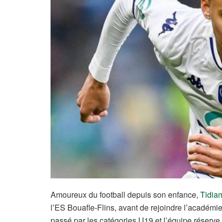
Amoureux du football depuis son enfance,
Tidia
l’ES Bouafle-Flins, avant de rejoindre l’académi
passé par les catégories U19 et l’équipe réserve a