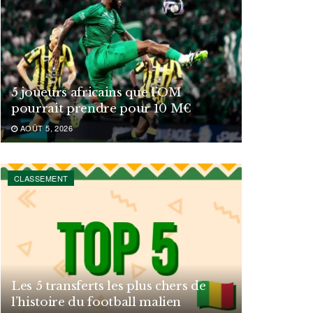
5 joueurs africains que l’OM
pourrait prendre pour 10 M€
AOÛT 5, 2026
CLASSEMENT
Les 5 transferts les plus chers de
l’histoire du football malien