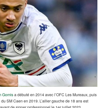
m Gomis
a débuté en 2014 avec l’OFC Les Mureaux, puis
e du SM Caen en 2019. L’ailier gauche de 18 ans est
vant de signer professionnel le 1er juillet 2023.