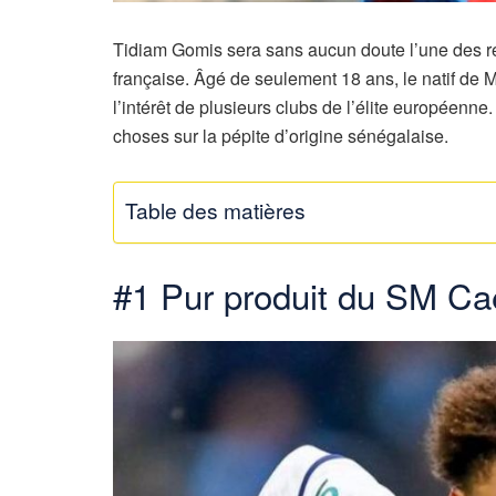
Tidiam Gomis sera sans aucun doute l’une des r
française. Âgé de seulement 18 ans, le natif de M
l’intérêt de plusieurs clubs de l’élite européenne
choses sur la pépite d’origine sénégalaise.
Table des matières
#1 Pur produit du SM Ca