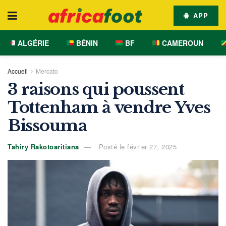
APP
ALGÉRIE
BÉNIN
BF
CAMEROUN
Accueil
Mercato
3 raisons qui poussent
Tottenham à vendre Yves
Bissouma
Tahiry Rakotoaritiana
Posté le février 27, 2025