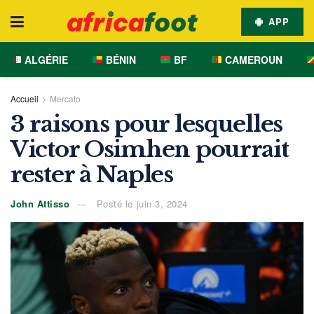
APP
ALGÉRIE
BÉNIN
BF
CAMEROUN
Accueil
Mercato
3 raisons pour lesquelles
Victor Osimhen pourrait
rester à Naples
John Attisso
Posté le juin 3, 2024