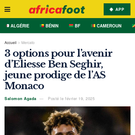
APP
ALGÉRIE
BÉNIN
BF
CAMEROUN
Accueil
Mercato
3 options pour l’avenir
d’Eliesse Ben Seghir,
jeune prodige de l’AS
Monaco
Salomon Agada
Posté le février 19, 2025