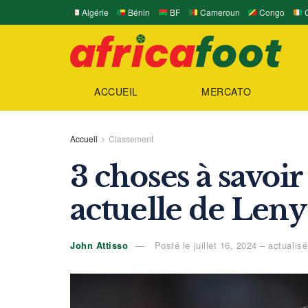
Algérie
Bénin
BF
Cameroun
Congo
C
ACCUEIL
MERCATO
Accueil
Classement
3 choses à savoir 
actuelle de Leny
John Attisso
Posté le juillet 16, 2024 – actualisé 