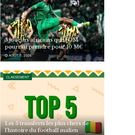
5 joueurs africains que l’OM
pourrait prendre pour 10 M€
AOÛT 5, 2026
CLASSEMENT
Les 5 transferts les plus chers de
l’histoire du football malien