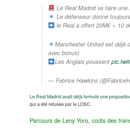
Le Real Madrid va faire une 
Le défenseur donne toujours 
le Real a offert 20M€ + 10 d
Manchester United est déjà 
avec bonus)
Les Anglais poussent
pic.tw
— Fabrice Hawkins (@Fabrice
Le Real Madrid avait déjà formulé une propositio
qui a été refusée par le LOSC.
Parcours de Leny Yoro, coûts des transf