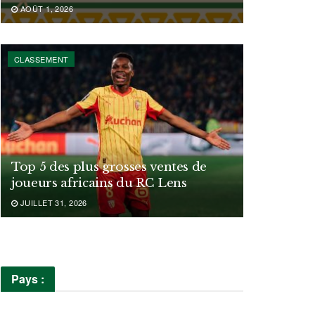
AOÛT 1, 2026
CLASSEMENT
Top 5 des plus grosses ventes de
joueurs africains du RC Lens
JUILLET 31, 2026
Pays :