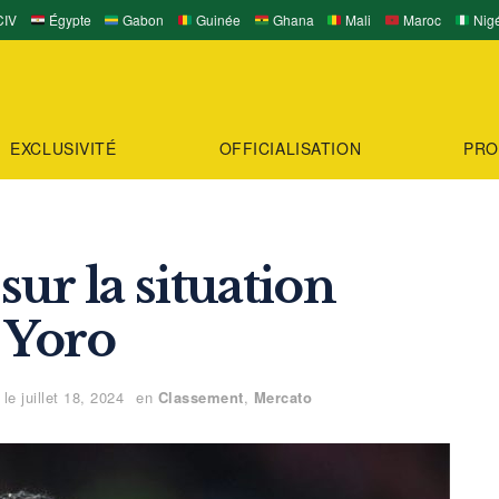
IV
Égypte
Gabon
Guinée
Ghana
Mali
Maroc
Nigé
EXCLUSIVITÉ
OFFICIALISATION
PRO
sur la situation
 Yoro
le juillet 18, 2024
en
Classement
,
Mercato