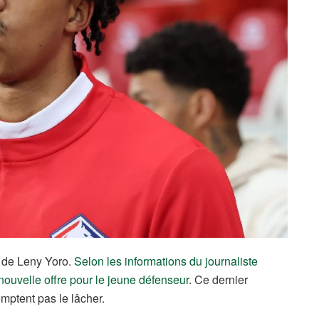
s de Leny Yoro.
Selon les informations du journaliste
nouvelle offre pour le jeune défenseur
. Ce dernier
mptent pas le lâcher.