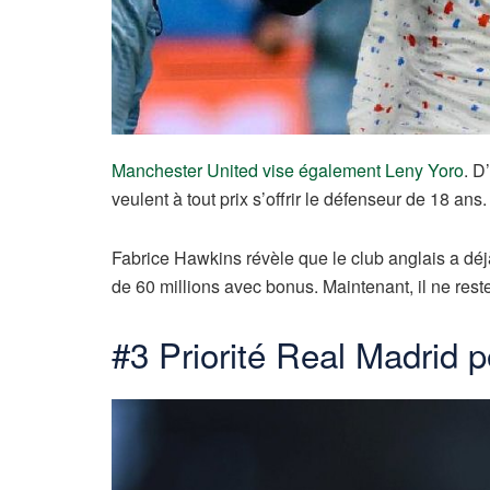
Manchester United vise également Leny Yoro
. D
veulent à tout prix s’offrir le défenseur de 18 ans.
Fabrice Hawkins révèle que le club anglais a déj
de 60 millions avec bonus. Maintenant, il ne rest
#3 Priorité Real Madrid 