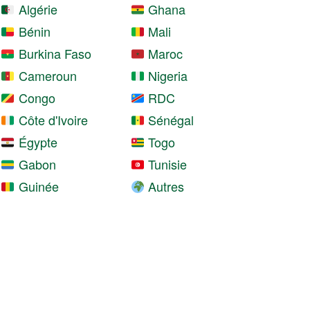
Algérie
Ghana
Bénin
Mali
Burkina Faso
Maroc
Cameroun
Nigeria
Congo
RDC
Côte d'Ivoire
Sénégal
Égypte
Togo
Gabon
Tunisie
Guinée
Autres