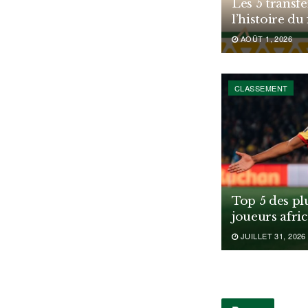
Les 5 transfe
l’histoire du
AOÛT 1, 2026
CLASSEMENT
Top 5 des pl
joueurs afri
JUILLET 31, 2026