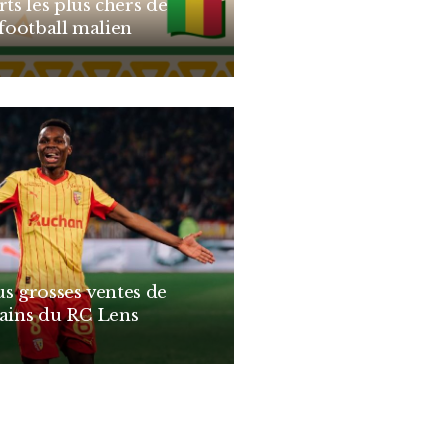
rts les plus chers de
 football malien
us grosses ventes de
cains du RC Lens