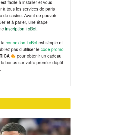
est facile à installer et vous
 à tous les services de paris
eux de casino. Avant de pouvoir
er et à parier, une étape
une
inscription 1xBet
.
 la
connexion 1xBet
est simple et
bliez pas d'utiliser le
code promo
RICA
pour obtenir un cadeau
le bonus sur votre premier dépôt
.