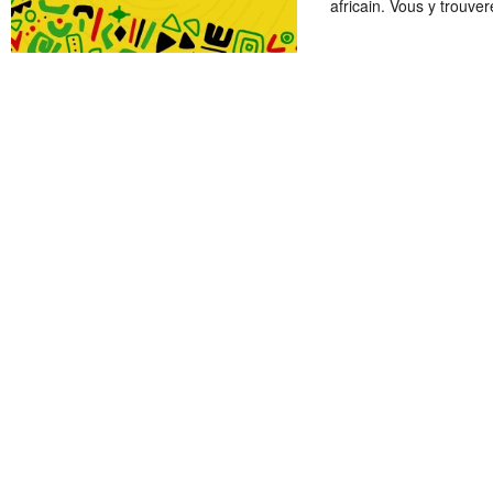
africain. Vous y trouvere