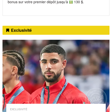
bonus sur votre premier dépôt jusqu'à
130 $.
Exclusivité
EXCLUSIVITÉ