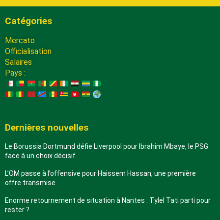
Catégories
Mercato
Officialisation
Salaires
Pays :
Dernières nouvelles
Le Borussia Dortmund défie Liverpool pour Ibrahim Mbaye, le PSG
face à un choix décisif
L’OM passe à l’offensive pour Haissem Hassan, une première
offre transmise
Enorme retournement de situation à Nantes : Tylel Tati parti pour
rester ?