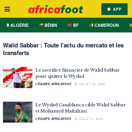
APP
ALGÉRIE
BÉNIN
BF
CAMEROUN
Walid Sabbar : Toute l'actu du mercato et les
transferts
Le sacrifice financier de Walid Sabbar
pour quitter le Wydad
L'ÉQUIPE AFRICAFOOT
JUILLET 24, 2026
Le Wydad Casablanca cible Walid Sabbar
et Mohamed Makahasi
L'ÉQUIPE AFRICAFOOT
JUILLET 4, 2025