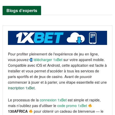
Blogs d’experts
Pour profiter pleinement de l'expérience de jeu en ligne,
vous pouvez
télécharger 1xBet
sur votre appareil mobile.
Compatible avec iOS et Android, cette application est facile à
installer et vous permet d'accéder à tous les services de
paris sportifs et de jeux de casino. Avant de pouvoir
commencer à jouer et à parier, une étape essentielle est une
inscription 1xBet
.
Le processus de la
connexion 1xBet
est simple et rapide,
mais n’oubliez pas d'utiliser le
code promo 1xBet
130AFRICA
pour obtenir un cadeau de bienvenue — le