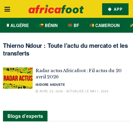
APP
ALGÉRIE
BÉNIN
BF
CAMEROUN
Thierno Ndour : Toute l'actu du mercato et les
transferts
Radar actus Africafoot : Fil actus du 20
avril 2026
ISIDORE AKOUETE
AVRIL 20, 2026 - ACTUALISÉ LE MAI 1, 2026
Blogs d’experts