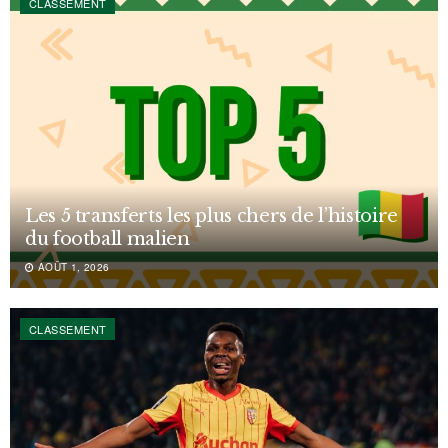
CLASSEMENT
Les 5 transferts les plus chers de l’histoire
du football malien
AOÛT 1, 2026
CLASSEMENT