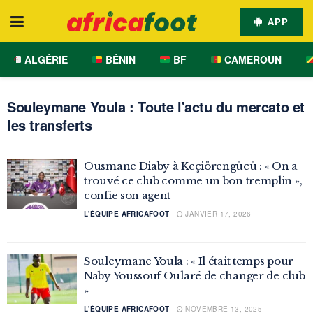
APP
ALGÉRIE
BÉNIN
BF
CAMEROUN
Souleymane Youla : Toute l'actu du mercato et
les transferts
Ousmane Diaby à Keçiörengücü : « On a
trouvé ce club comme un bon tremplin »,
confie son agent
L'ÉQUIPE AFRICAFOOT
JANVIER 17, 2026
Souleymane Youla : « Il était temps pour
Naby Youssouf Oularé de changer de club
»
L'ÉQUIPE AFRICAFOOT
NOVEMBRE 13, 2025