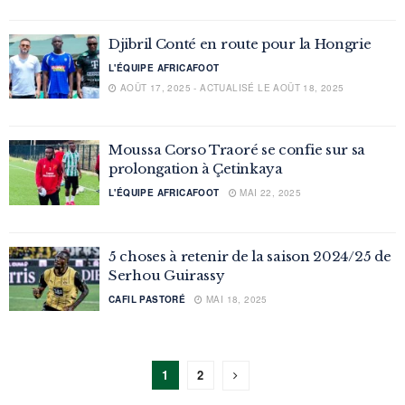
Djibril Conté en route pour la Hongrie
L'ÉQUIPE AFRICAFOOT
AOÛT 17, 2025 - ACTUALISÉ LE AOÛT 18, 2025
Moussa Corso Traoré se confie sur sa
prolongation à Çetinkaya
L'ÉQUIPE AFRICAFOOT
MAI 22, 2025
5 choses à retenir de la saison 2024/25 de
Serhou Guirassy
CAFIL PASTORÉ
MAI 18, 2025
1
2