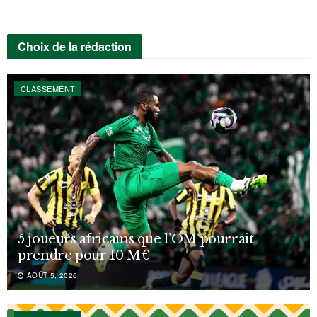
Choix de la rédaction
CLASSEMENT
5 joueurs africains que l’OM pourrait
prendre pour 10 M€
AOÛT 5, 2026