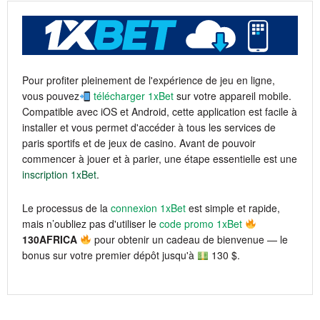
Pour profiter pleinement de l'expérience de jeu en ligne,
vous pouvez
télécharger 1xBet
sur votre appareil mobile.
Compatible avec iOS et Android, cette application est facile à
installer et vous permet d'accéder à tous les services de
paris sportifs et de jeux de casino. Avant de pouvoir
commencer à jouer et à parier, une étape essentielle est une
inscription 1xBet
.
Le processus de la
connexion 1xBet
est simple et rapide,
mais n’oubliez pas d'utiliser le
code promo 1xBet
130AFRICA
pour obtenir un cadeau de bienvenue — le
bonus sur votre premier dépôt jusqu'à
130 $.