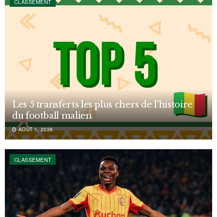
CLASSEMENT
Les 5 transferts les plus chers de l’histoire
du football malien
AOÛT 1, 2026
CLASSEMENT