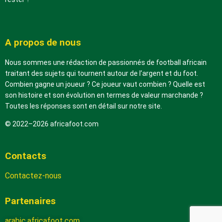
A propos de nous
Nous sommes une rédaction de passionnés de football africain
traitant des sujets qui tournent autour de l’argent et du foot.
Combien gagne un joueur ? Ce joueur vaut combien ? Quelle est
son histoire et son évolution en termes de valeur marchande ?
Toutes les réponses sont en détail sur notre site.
© 2022–2026 africafoot.com
Contacts
Contactez-nous
Partenaires
arabic.africafoot.com