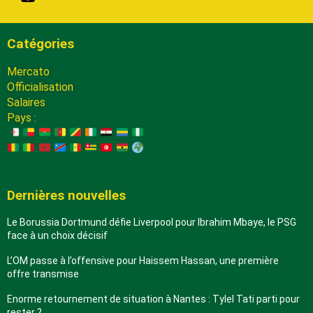
Catégories
Mercato
Officialisation
Salaires
Pays :
Dernières nouvelles
Le Borussia Dortmund défie Liverpool pour Ibrahim Mbaye, le PSG
face à un choix décisif
L’OM passe à l’offensive pour Haissem Hassan, une première
offre transmise
Enorme retournement de situation à Nantes : Tylel Tati parti pour
rester ?