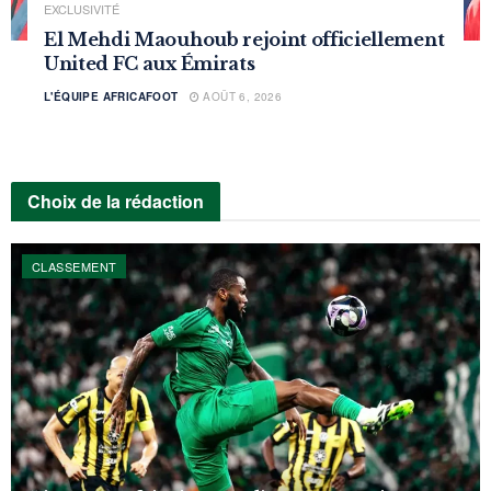
EXCLUSIVITÉ
El Mehdi Maouhoub rejoint officiellement
United FC aux Émirats
L'ÉQUIPE AFRICAFOOT
AOÛT 6, 2026
Choix de la rédaction
CLASSEMENT