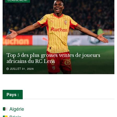
Top 5 des plus grosses ventes de joueurs
africains du RC Lens
JUILLET 31, 2026
Pays :
Algérie
Bénin