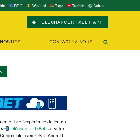
ria
RDC
Sénégal
Togo
Tunisie
Autres
TÉLÉCHARGER 1XBET APP
NOSTICS
CONTACTEZ-NOUS
ts
einement de l'expérience de jeu en
ez
télécharger 1xBet
sur votre
 Compatible avec iOS et Android,