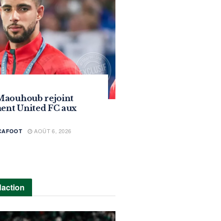
Maouhoub rejoint
ment United FC aux
AOÛT 6, 2026
ICAFOOT
daction