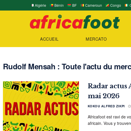
Algérie
Bénin
BF
Cameroun
Congo
C
ACCUEIL
MERCATO
Rudolf Mensah : Toute l'actu du merca
Radar actus A
mai 2026
KOKOU ALFRED ZIKPI
Africafoot est ravi de v
africain. Vous y trouvere