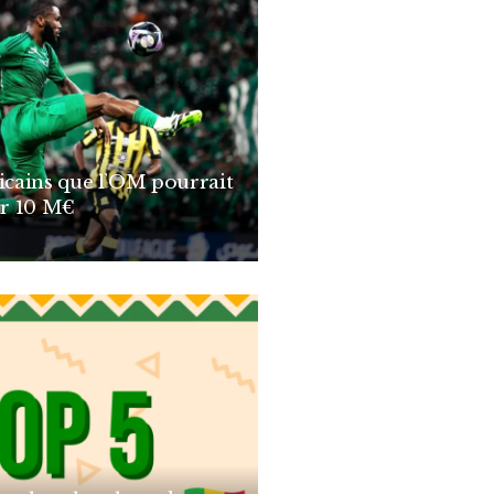
ricains que l’OM pourrait
r 10 M€