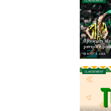
CLASSEMENT
5 joueurs af
prendre pou
AOÛT 5, 2026
CLASSEMENT