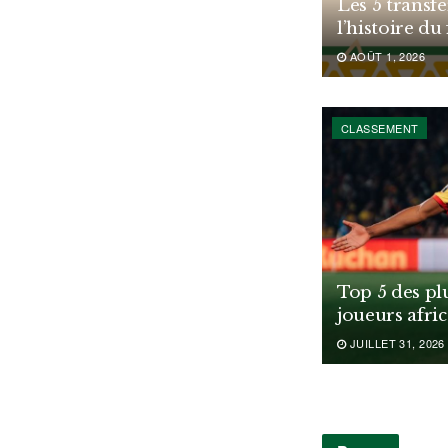
Les 5 transfe
l’histoire du
AOÛT 1, 2026
CLASSEMENT
Top 5 des pl
joueurs afri
JUILLET 31, 2026