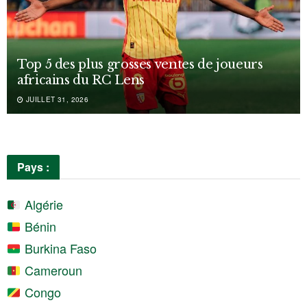
Top 5 des plus grosses ventes de joueurs
africains du RC Lens
JUILLET 31, 2026
Pays :
Algérie
Bénin
Burkina Faso
Cameroun
Congo