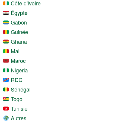
Côte d'Ivoire
Égypte
Gabon
Guinée
Ghana
Mali
Maroc
Nigeria
RDC
Sénégal
Togo
Tunisie
Autres