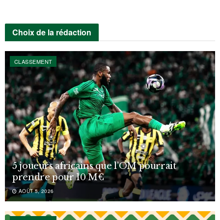
Choix de la rédaction
CLASSEMENT
5 joueurs africains que l’OM pourrait
prendre pour 10 M€
AOÛT 5, 2026