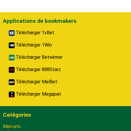
Applications de bookmakers
Télécharger 1xBet
Télécharger 1Win
Télécharger Betwinner
Télécharger 888Starz
Télécharger MelBet
Télécharger Megapari
Catégories
Mercato