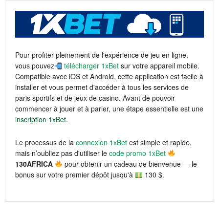
Pour profiter pleinement de l'expérience de jeu en ligne,
vous pouvez
télécharger 1xBet
sur votre appareil mobile.
Compatible avec iOS et Android, cette application est facile à
installer et vous permet d'accéder à tous les services de
paris sportifs et de jeux de casino. Avant de pouvoir
commencer à jouer et à parier, une étape essentielle est une
inscription 1xBet
.
Le processus de la
connexion 1xBet
est simple et rapide,
mais n’oubliez pas d'utiliser le
code promo 1xBet
130AFRICA
pour obtenir un cadeau de bienvenue — le
bonus sur votre premier dépôt jusqu'à
130 $.