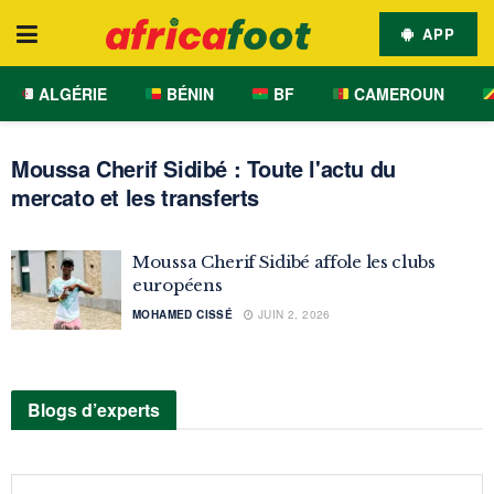
APP
ALGÉRIE
BÉNIN
BF
CAMEROUN
Moussa Cherif Sidibé : Toute l'actu du
mercato et les transferts
Moussa Cherif Sidibé affole les clubs
européens
MOHAMED CISSÉ
JUIN 2, 2026
Blogs d’experts