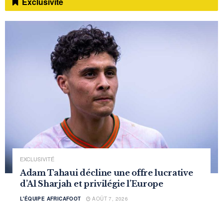
Exclusivité
EXCLUSIVITÉ
Adam Tahaui décline une offre lucrative
d’Al Sharjah et privilégie l’Europe
L'ÉQUIPE AFRICAFOOT
AOÛT 7, 2026