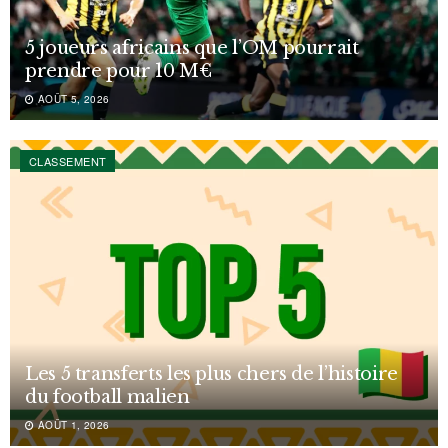
5 joueurs africains que l’OM pourrait
prendre pour 10 M€
AOÛT 5, 2026
CLASSEMENT
Les 5 transferts les plus chers de l’histoire
du football malien
AOÛT 1, 2026