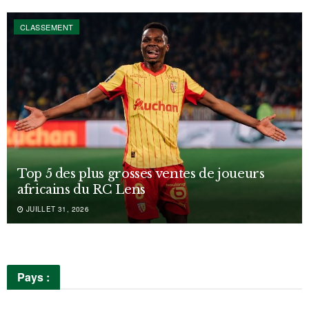
CLASSEMENT
Top 5 des plus grosses ventes de joueurs
africains du RC Lens
JUILLET 31, 2026
Pays :