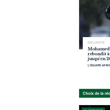
EXCLUSIVITÉ
Mohamed 
rebondit à
jusqu’en 
L'ÉQUIPE AFR
Choix de la ré