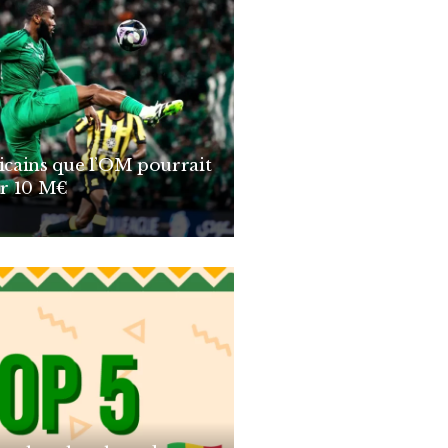
ricains que l’OM pourrait
r 10 M€