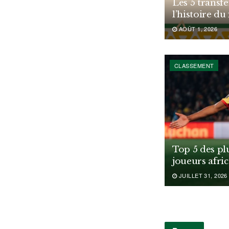
Les 5 transfe
l’histoire du
AOÛT 1, 2026
CLASSEMENT
Top 5 des pl
joueurs afri
JUILLET 31, 2026