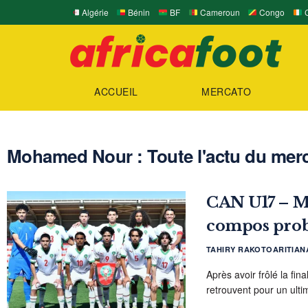
Algérie
Bénin
BF
Cameroun
Congo
C
ACCUEIL
MERCATO
Mohamed Nour : Toute l'actu du merca
CAN U17 – Ma
compos proba
TAHIRY RAKOTOARITIAN
Après avoir frôlé la fin
retrouvent pour un ulti