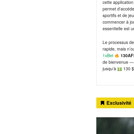
cette application 
permet d'accéder
sportifs et de j
commencer à jou
essentielle est 
Le processus de
rapide, mais n’ou
1xBet
130AF
de bienvenue — 
jusqu'à
130 $
Exclusivité