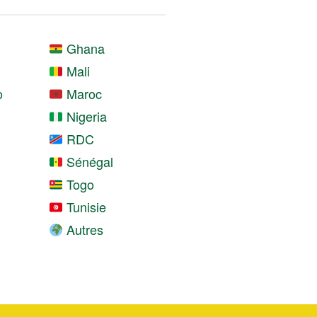
Ghana
Mali
o
Maroc
Nigeria
RDC
Sénégal
Togo
Tunisie
Autres