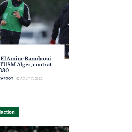
El Amine Ramdaoui
 l’USM Alger, contrat
2030
AOÛT 7, 2026
ICAFOOT
daction