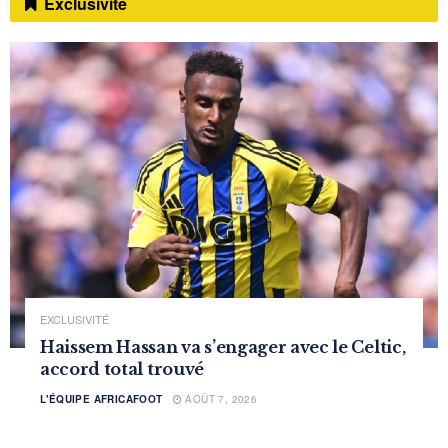
Exclusivité
EXCLUSIVITÉ
Haissem Hassan va s’engager avec le Celtic,
accord total trouvé
L'ÉQUIPE AFRICAFOOT
AOÛT 7, 2026