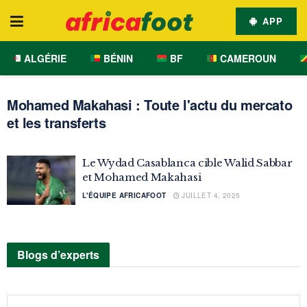
APP
ALGÉRIE
BÉNIN
BF
CAMEROUN
Mohamed Makahasi : Toute l'actu du mercato
et les transferts
Le Wydad Casablanca cible Walid Sabbar
et Mohamed Makahasi
L'ÉQUIPE AFRICAFOOT
JUILLET 4, 2025
Blogs d’experts