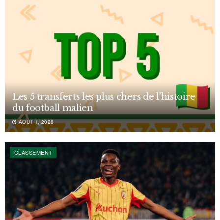
Les 5 transferts les plus chers de l’histoire
du football malien
AOÛT 1, 2026
CLASSEMENT