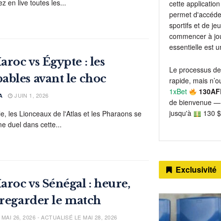
z en live toutes les...
cette application 
permet d'accéder
sportifs et de j
commencer à jou
essentielle est 
roc vs Égypte : les
Le processus de
bles avant le choc
rapide, mais n’ou
1xBet
130AF
JUIN 1, 2026
A
de bienvenue — 
jusqu'à
130 $
ale, les Lionceaux de l'Atlas et les Pharaons se
me duel dans cette...
Exclusivité
roc vs Sénégal : heure,
 regarder le match
MAI 26, 2026 - ACTUALISÉ LE MAI 28, 2026