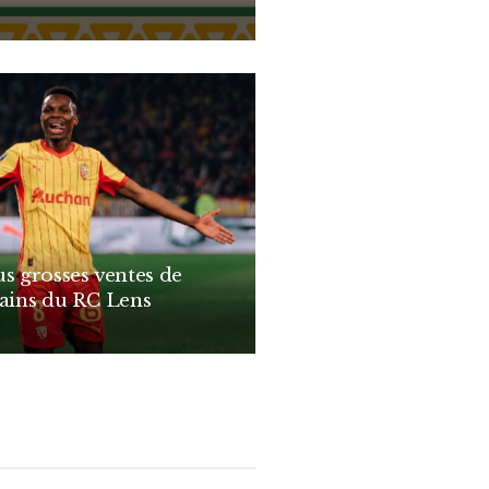
us grosses ventes de
cains du RC Lens