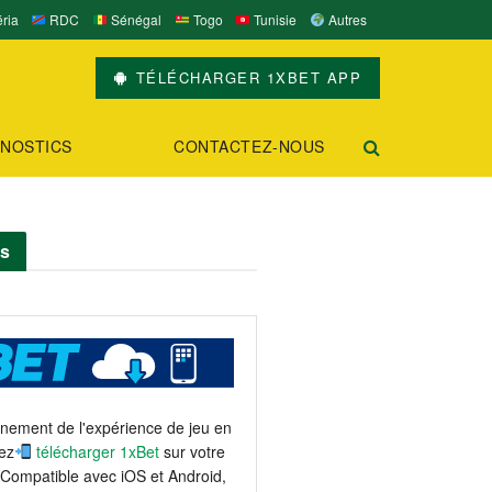
ria
RDC
Sénégal
Togo
Tunisie
Autres
TÉLÉCHARGER 1XBET APP
NOSTICS
CONTACTEZ-NOUS
ts
einement de l'expérience de jeu en
ez
télécharger 1xBet
sur votre
 Compatible avec iOS et Android,