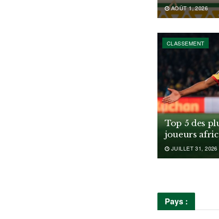
AOÛT 1, 2026
CLASSEMENT
Top 5 des pl
joueurs afri
JUILLET 31, 2026
Pays :