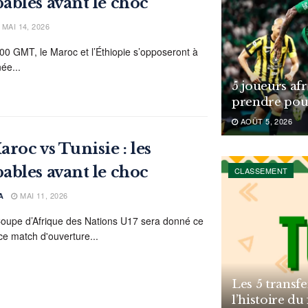
bles avant le choc
MAI 14, 2026
00 GMT, le Maroc et l’Éthiopie s’opposeront à
née...
5 joueurs af
prendre pou
AOÛT 5, 2026
roc vs Tunisie : les
bles avant le choc
CLASSEMENT
MAI 11, 2026
A
Coupe d’Afrique des Nations U17 sera donné ce
ce match d'ouverture...
Les 5 transfe
l’histoire du