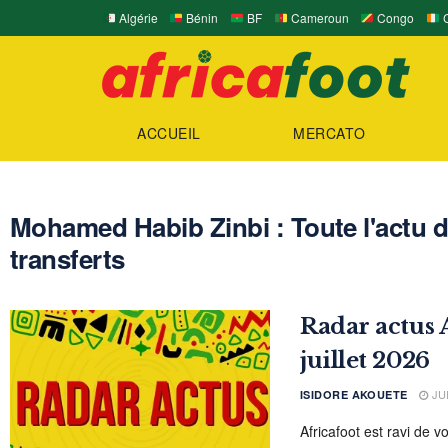
Algérie
Bénin
BF
Cameroun
Congo
C
ACCUEIL
MERCATO
Mohamed Habib Zinbi : Toute l'actu d
transferts
Radar actus A
juillet 2026
JUI
ISIDORE AKOUETE
Africafoot est ravi de v