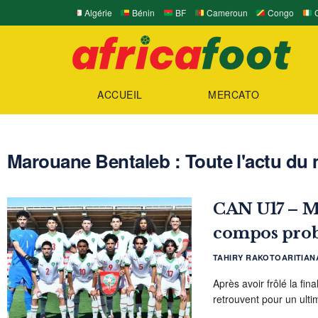
Algérie
Bénin
BF
Cameroun
Congo
C
ACCUEIL
MERCATO
Marouane Bentaleb : Toute l'actu du m
CAN U17 – Ma
compos proba
TAHIRY RAKOTOARITIAN
Après avoir frôlé la fin
retrouvent pour un ulti