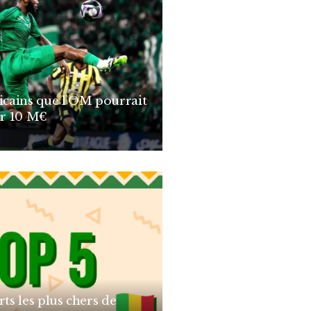
ricains que l’OM pourrait
r 10 M€
rts les plus chers de