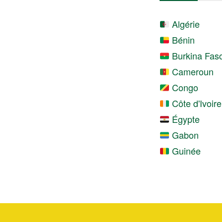
Algérie
Bénin
Burkina Fas
Cameroun
Congo
Côte d'Ivoire
Égypte
Gabon
Guinée