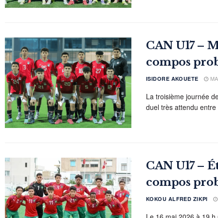
CAN U17 – Ma
compos proba
MAI
ISIDORE AKOUETE
La troisième journée d
duel très attendu entre 
CAN U17 – Ét
compos proba
KOKOU ALFRED ZIKPI
Le 16 mai 2026 à 19 h 