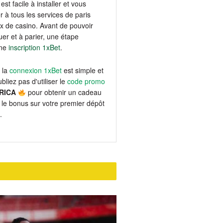
est facile à installer et vous
 à tous les services de paris
eux de casino. Avant de pouvoir
er et à parier, une étape
une
inscription 1xBet
.
 la
connexion 1xBet
est simple et
bliez pas d'utiliser le
code promo
RICA
pour obtenir un cadeau
le bonus sur votre premier dépôt
.