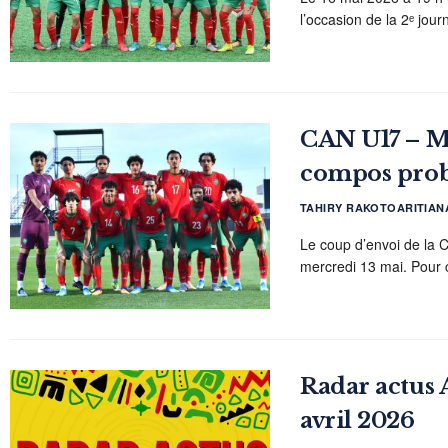
l’occasion de la 2ᵉ jour
CAN U17 – Ma
compos proba
TAHIRY RAKOTOARITIAN
Le coup d’envoi de la 
mercredi 13 mai. Pour 
Radar actus A
avril 2026