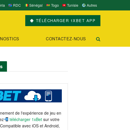
ria
RDC
Sénégal
Togo
Tunisie
Autres
TÉLÉCHARGER 1XBET APP
NOSTICS
CONTACTEZ-NOUS
ts
einement de l'expérience de jeu en
ez
télécharger 1xBet
sur votre
 Compatible avec iOS et Android,