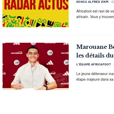
KOKOU ALFRED ZIKPI
Africafoot est ravi de v
africain. Vous y trouvere
Marouane Ben
les détails d
L'ÉQUIPE AFRICAFOOT
Le jeune défenseur mar
étape majeure dans sa c