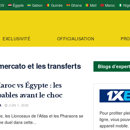
IV
Égypte
Gabon
Guinée
Ghana
Mali
Maroc
Nigé
EXCLUSIVITÉ
OFFICIALISATION
PRO
ercato et les transferts
Blogs d’exper
roc vs Égypte : les
bles avant le choc
JUIN 1, 2026
A
Pour profiter pl
ale, les Lionceaux de l'Atlas et les Pharaons se
ligne, vous pouv
me duel dans cette...
appareil mobile.