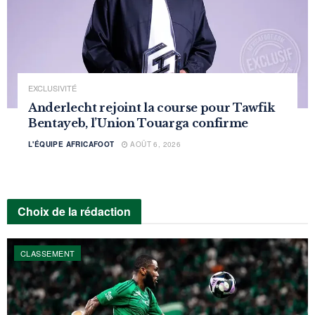
EXCLUSIVITÉ
Anderlecht rejoint la course pour Tawfik
Bentayeb, l’Union Touarga confirme
L'ÉQUIPE AFRICAFOOT
AOÛT 6, 2026
Choix de la rédaction
CLASSEMENT