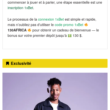
commencer à jouer et à parier, une étape essentielle est une
inscription 1xBet
.
Le processus de la
connexion 1xBet
est simple et rapide,
mais n’oubliez pas d'utiliser le
code promo 1xBet
130AFRICA
pour obtenir un cadeau de bienvenue — le
bonus sur votre premier dépôt jusqu'à
130 $.
Exclusivité