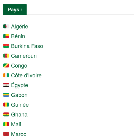
Pays :
Algérie
Bénin
Burkina Faso
Cameroun
Congo
Côte d'Ivoire
Égypte
Gabon
Guinée
Ghana
Mali
Maroc