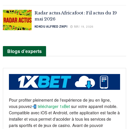
Radar actus Africafoot : Fil actus du 19
mai 2026
KOKOU ALFRED ZIKPI
MAI 19, 2026
Blogs d’experts
Pour profiter pleinement de l'expérience de jeu en ligne,
vous pouvez
télécharger 1xBet
sur votre appareil mobile.
Compatible avec iOS et Android, cette application est facile à
installer et vous permet d'accéder à tous les services de
paris sportifs et de jeux de casino. Avant de pouvoir