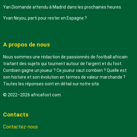
Yan Diomande attendu à Madrid dans les prochaines heures
Yvan Neyou, parti pour rester en Espagne ?
A propos de nous
Nous sommes une rédaction de passionnés de football africain
traitant des sujets qui tournent autour de l’argent et du foot.
Combien gagne un joueur ? Ce joueur vaut combien ? Quelle est
son histoire et son évolution en termes de valeur marchande ?
Toutes les réponses sont en détail sur notre site.
© 2022–2026 africafoot.com
Contacts
Contactez-nous