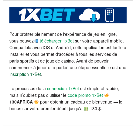
Pour profiter pleinement de l'expérience de jeu en ligne,
vous pouvez
télécharger 1xBet
sur votre appareil mobile.
Compatible avec iOS et Android, cette application est facile à
installer et vous permet d'accéder à tous les services de
paris sportifs et de jeux de casino. Avant de pouvoir
commencer à jouer et à parier, une étape essentielle est une
inscription 1xBet
.
Le processus de la
connexion 1xBet
est simple et rapide,
mais n’oubliez pas d'utiliser le
code promo 1xBet
130AFRICA
pour obtenir un cadeau de bienvenue — le
bonus sur votre premier dépôt jusqu'à
130 $.