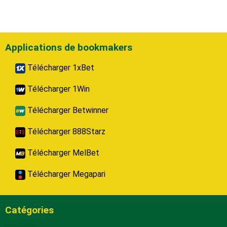
Applications de bookmakers
Télécharger 1xBet
Télécharger 1Win
Télécharger Betwinner
Télécharger 888Starz
Télécharger MelBet
Télécharger Megapari
Catégories