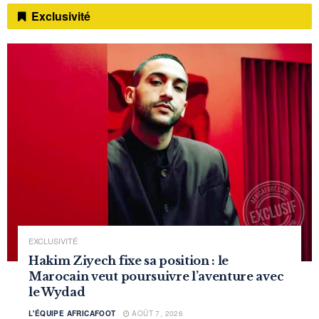
Exclusivité
EXCLUSIVITÉ
Hakim Ziyech fixe sa position : le
Marocain veut poursuivre l’aventure avec
le Wydad
L'ÉQUIPE AFRICAFOOT
AOÛT 7, 2026