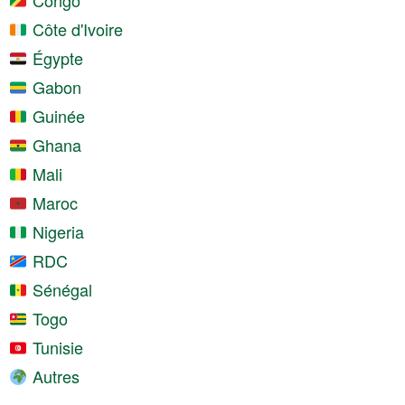
Congo
Côte d'Ivoire
Égypte
Gabon
Guinée
Ghana
Mali
Maroc
Nigeria
RDC
Sénégal
Togo
Tunisie
Autres