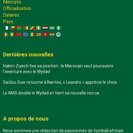
Mercato
Officialisation
Salaires
Pays :
Dernières nouvelles
Hakim Ziyech fixe sa position : le Marocain veut poursuivre
l’aventure avec le Wydad
Saïdou Sow retourne à Nantes, « Leandro » apprécie le choix
Le MAS double le Wydad et tient sa nouvelle recrue
A propos de nous
Nous sommes une rédaction de passionnés de football africain