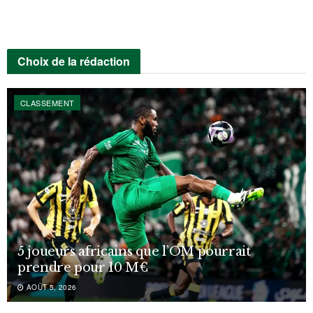
Choix de la rédaction
CLASSEMENT
5 joueurs africains que l’OM pourrait
prendre pour 10 M€
AOÛT 5, 2026