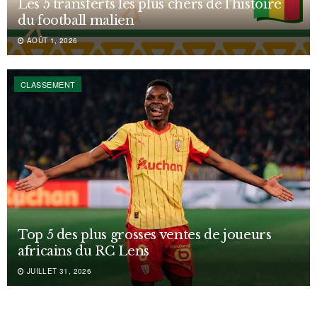
Les 5 transferts les plus chers de l’histoire
du football malien
AOÛT 1, 2026
CLASSEMENT
Top 5 des plus grosses ventes de joueurs
africains du RC Lens
JUILLET 31, 2026