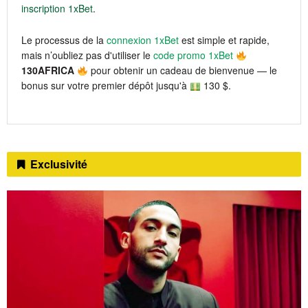
inscription 1xBet
.
Le processus de la
connexion 1xBet
est simple et rapide,
mais n’oubliez pas d'utiliser le
code promo 1xBet
130AFRICA
pour obtenir un cadeau de bienvenue — le
bonus sur votre premier dépôt jusqu'à
130 $.
Exclusivité