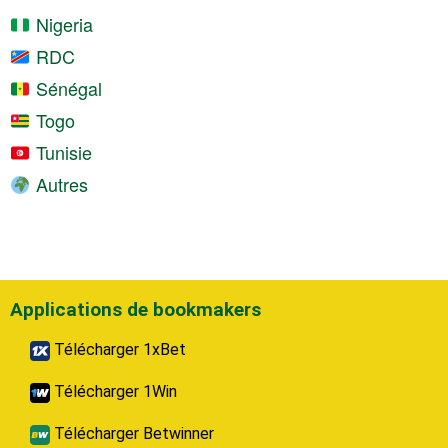
Nigeria
RDC
Sénégal
Togo
Tunisie
Autres
Applications de bookmakers
Télécharger 1xBet
Télécharger 1Win
Télécharger Betwinner