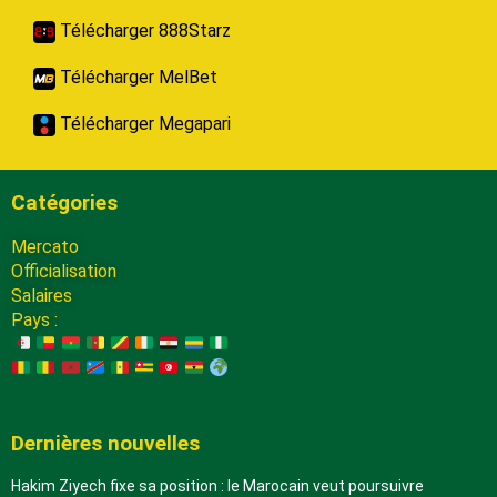
Télécharger 888Starz
Télécharger MelBet
Télécharger Megapari
Catégories
Mercato
Officialisation
Salaires
Pays :
Dernières nouvelles
Hakim Ziyech fixe sa position : le Marocain veut poursuivre