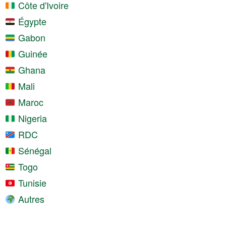
Côte d'Ivoire
Égypte
Gabon
Guinée
Ghana
Mali
Maroc
Nigeria
RDC
Sénégal
Togo
Tunisie
Autres