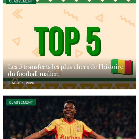
CLASSEMENT
Les 5 transferts les plus chers de l’histoire
du football malien
AOÛT 1, 2026
CLASSEMENT