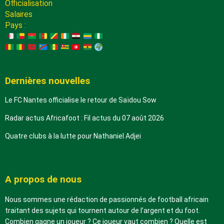
Officialisation
Salaires
Pays :
Dernières nouvelles
Le FC Nantes officialise le retour de Saïdou Sow
Radar actus Africafoot : Fil actus du 07 août 2026
Quatre clubs à la lutte pour Nathaniel Adjei
A propos de nous
Nous sommes une rédaction de passionnés de football africain
traitant des sujets qui tournent autour de l’argent et du foot.
Combien gagne un joueur ? Ce joueur vaut combien ? Quelle est