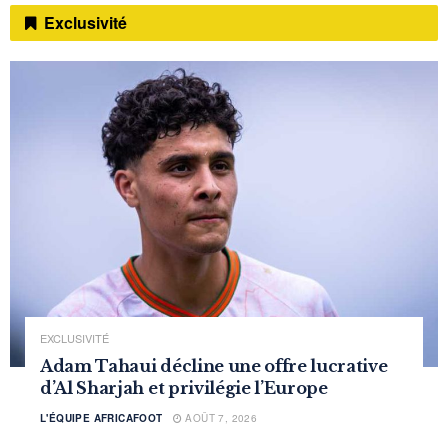
Exclusivité
EXCLUSIVITÉ
Adam Tahaui décline une offre lucrative
d’Al Sharjah et privilégie l’Europe
L'ÉQUIPE AFRICAFOOT
AOÛT 7, 2026