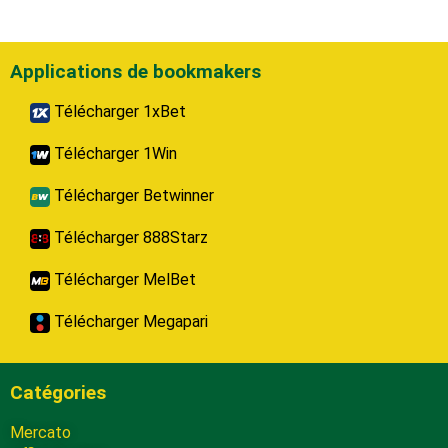
Applications de bookmakers
Télécharger 1xBet
Télécharger 1Win
Télécharger Betwinner
Télécharger 888Starz
Télécharger MelBet
Télécharger Megapari
Catégories
Mercato