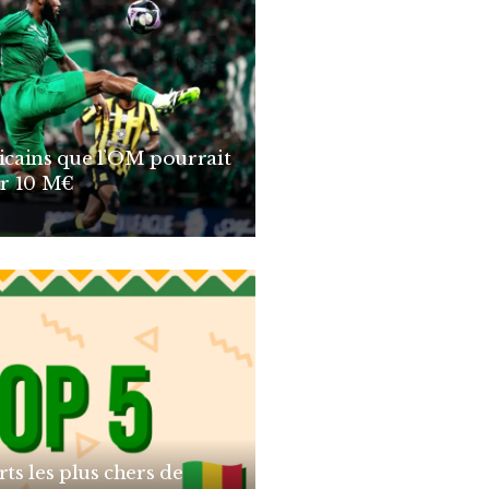
ricains que l’OM pourrait
r 10 M€
rts les plus chers de