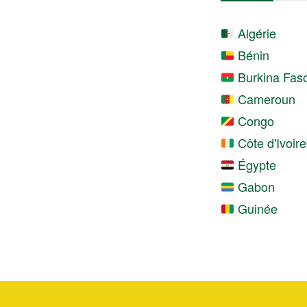
Algérie
Bénin
Burkina Fas
Cameroun
Congo
Côte d'Ivoire
Égypte
Gabon
Guinée