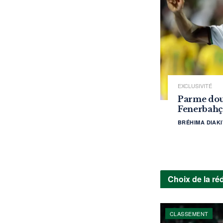
EXCLUSIVITÉ
Parme doub
Fenerbahçe
BRÉHIMA DIAKI
Choix de la ré
CLASSEMENT