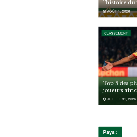
l’histoire du
AOÛT 1, 2026
CLASSEMENT
Top 5 des pl
joueurs afri
JUILLET 31, 2026
Pays :