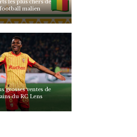
rts les plus chers de
 football malien
us grosses ventes de
cains du RC Lens