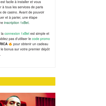
est facile à installer et vous
 à tous les services de paris
eux de casino. Avant de pouvoir
er et à parier, une étape
une
inscription 1xBet
.
 la
connexion 1xBet
est simple et
bliez pas d'utiliser le
code promo
RICA
pour obtenir un cadeau
le bonus sur votre premier dépôt
.