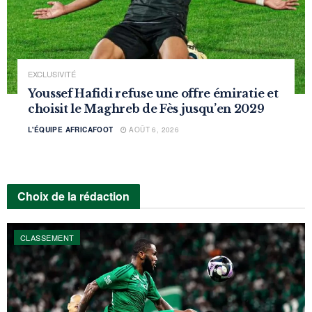
EXCLUSIVITÉ
Youssef Hafidi refuse une offre émiratie et
choisit le Maghreb de Fès jusqu’en 2029
L'ÉQUIPE AFRICAFOOT
AOÛT 6, 2026
Choix de la rédaction
CLASSEMENT