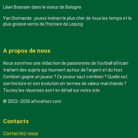
Lilian Brassier dans le viseur de Bologne
Yan Diomande : joueur ivoirien le plus cher de tous les temps et la
plus grosse vente de l’histoire de Leipzig
A propos de nous
Nous sommes une rédaction de passionnés de football africain
traitant des sujets qui tournent autour de l’argent et du foot.
Combien gagne un joueur ? Ce joueur vaut combien ? Quelle est
son histoire et son évolution en termes de valeur marchande ?
Toutes les réponses sont en détail sur notre site.
© 2022–2026 africafoot.com
Contacts
Contactez-nous