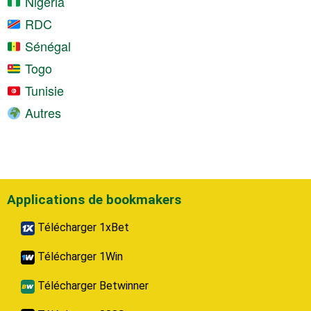
Nigeria
RDC
Sénégal
Togo
Tunisie
Autres
Applications de bookmakers
Télécharger 1xBet
Télécharger 1Win
Télécharger Betwinner