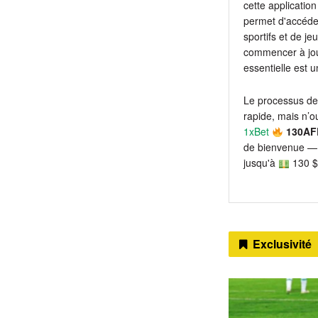
cette application 
permet d'accéder
sportifs et de j
commencer à jou
essentielle est 
Le processus de
rapide, mais n’ou
1xBet
130AF
de bienvenue — 
jusqu'à
130 $
Exclusivité