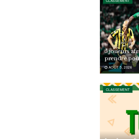
CLASSEMENT
5 joueurs af
prendre pou
AOÛT 5, 2026
CLASSEMENT