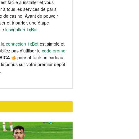
est facile à installer et vous
 à tous les services de paris
eux de casino. Avant de pouvoir
er et à parier, une étape
une
inscription 1xBet
.
 la
connexion 1xBet
est simple et
bliez pas d'utiliser le
code promo
RICA
pour obtenir un cadeau
le bonus sur votre premier dépôt
.