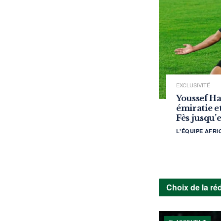
EXCLUSIVITÉ
Youssef Ha
émiratie e
Fès jusqu’
L'ÉQUIPE AFR
Choix de la ré