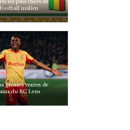
rts les plus chers de
 football malien
us grosses ventes de
cains du RC Lens