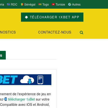
ria
RDC
Sénégal
Togo
Tunisie
Autres
TÉLÉCHARGER 1XBET APP
NOSTICS
CONTACTEZ-NOUS
ts
einement de l'expérience de jeu en
ez
télécharger 1xBet
sur votre
 Compatible avec iOS et Android,