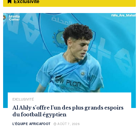
Exclusivité
EXCLUSIVITÉ
Al Ahly s’offre l’un des plus grands espoirs
du football égyptien
L'ÉQUIPE AFRICAFOOT
AOÛT 7, 2026