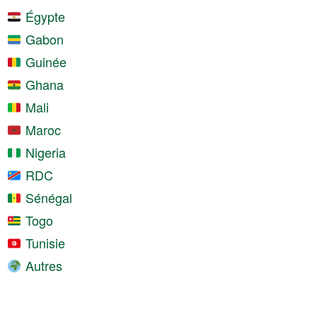
Égypte
Gabon
Guinée
Ghana
Mali
Maroc
Nigeria
RDC
Sénégal
Togo
Tunisie
Autres