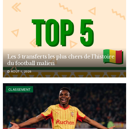
Les 5 transferts les plus chers de l’histoire
du football malien
AOÛT 1, 2026
CLASSEMENT