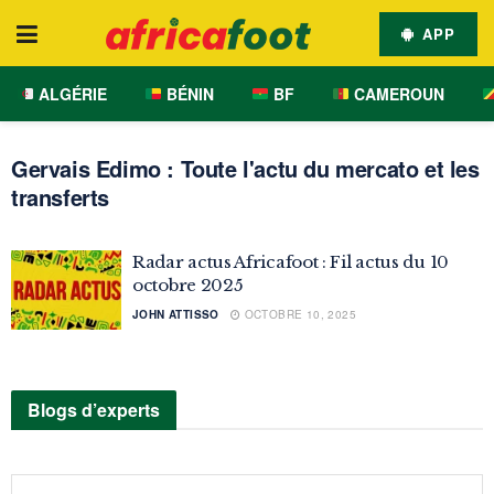
APP
ALGÉRIE
BÉNIN
BF
CAMEROUN
Gervais Edimo : Toute l'actu du mercato et les
transferts
Radar actus Africafoot : Fil actus du 10
octobre 2025
JOHN ATTISSO
OCTOBRE 10, 2025
Blogs d’experts