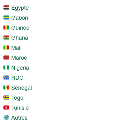
Égypte
Gabon
Guinée
Ghana
Mali
Maroc
Nigeria
RDC
Sénégal
Togo
Tunisie
Autres