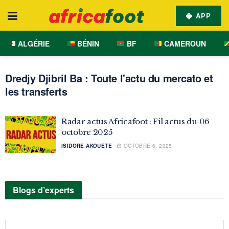
APP
ALGÉRIE
BÉNIN
BF
CAMEROUN
Dredjy Djibril Ba : Toute l'actu du mercato et
les transferts
Radar actus Africafoot : Fil actus du 06
octobre 2025
ISIDORE AKOUETE
OCTOBRE 6, 2025
Blogs d’experts