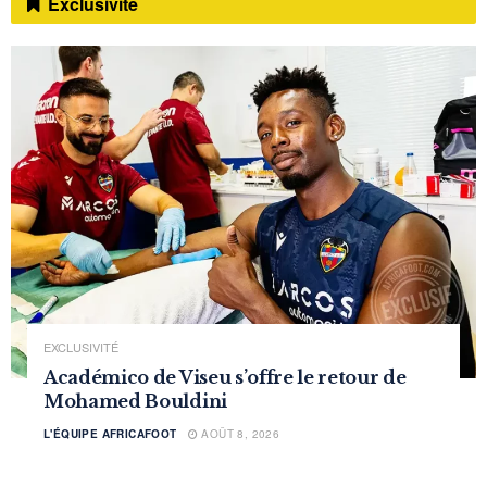
Exclusivité
EXCLUSIVITÉ
Académico de Viseu s’offre le retour de
Mohamed Bouldini
L'ÉQUIPE AFRICAFOOT
AOÛT 8, 2026