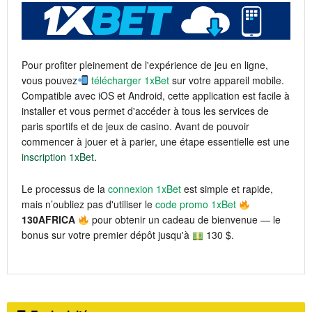
Pour profiter pleinement de l'expérience de jeu en ligne,
vous pouvez
télécharger 1xBet
sur votre appareil mobile.
Compatible avec iOS et Android, cette application est facile à
installer et vous permet d'accéder à tous les services de
paris sportifs et de jeux de casino. Avant de pouvoir
commencer à jouer et à parier, une étape essentielle est une
inscription 1xBet
.
Le processus de la
connexion 1xBet
est simple et rapide,
mais n’oubliez pas d'utiliser le
code promo 1xBet
130AFRICA
pour obtenir un cadeau de bienvenue — le
bonus sur votre premier dépôt jusqu'à
130 $.