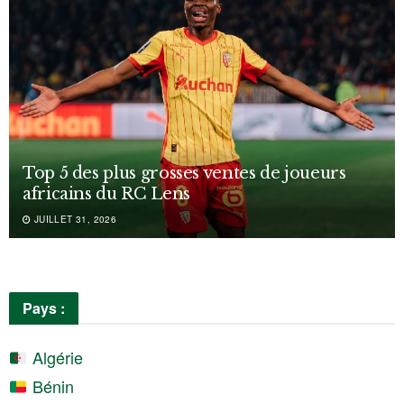
Top 5 des plus grosses ventes de joueurs
africains du RC Lens
JUILLET 31, 2026
Pays :
Algérie
Bénin