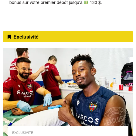
bonus sur votre premier dépôt jusqu'à
130 $.
Exclusivité
EXCLUSIVITÉ