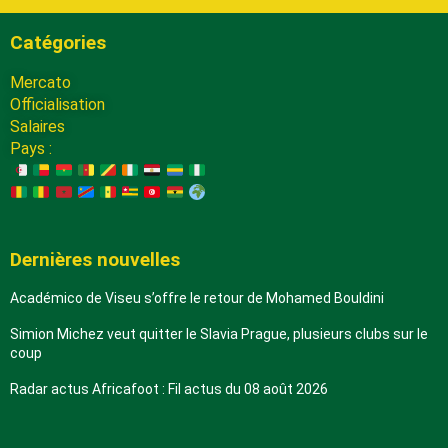
Catégories
Mercato
Officialisation
Salaires
Pays :
Dernières nouvelles
Académico de Viseu s’offre le retour de Mohamed Bouldini
Simion Michez veut quitter le Slavia Prague, plusieurs clubs sur le
coup
Radar actus Africafoot : Fil actus du 08 août 2026