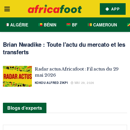
APP
ALGÉRIE
BÉNIN
BF
CAMEROUN
Brian Nwadike : Toute l'actu du mercato et les
transferts
Radar actus Africafoot : Fil actus du 29
mai 2026
KOKOU ALFRED ZIKPI
MAI 29, 2026
Blogs d’experts