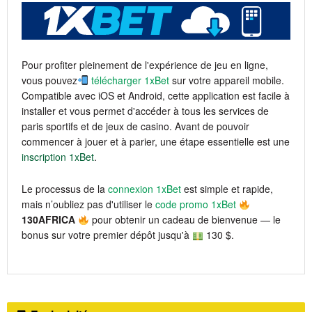
Pour profiter pleinement de l'expérience de jeu en ligne,
vous pouvez
télécharger 1xBet
sur votre appareil mobile.
Compatible avec iOS et Android, cette application est facile à
installer et vous permet d'accéder à tous les services de
paris sportifs et de jeux de casino. Avant de pouvoir
commencer à jouer et à parier, une étape essentielle est une
inscription 1xBet
.
Le processus de la
connexion 1xBet
est simple et rapide,
mais n’oubliez pas d'utiliser le
code promo 1xBet
130AFRICA
pour obtenir un cadeau de bienvenue — le
bonus sur votre premier dépôt jusqu'à
130 $.