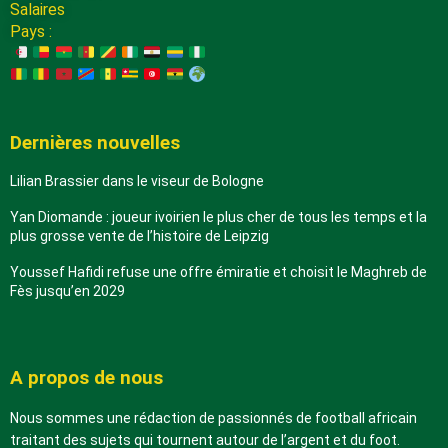
Salaires
Pays :
Dernières nouvelles
Lilian Brassier dans le viseur de Bologne
Yan Diomande : joueur ivoirien le plus cher de tous les temps et la
plus grosse vente de l’histoire de Leipzig
Youssef Hafidi refuse une offre émiratie et choisit le Maghreb de
Fès jusqu’en 2029
A propos de nous
Nous sommes une rédaction de passionnés de football africain
traitant des sujets qui tournent autour de l’argent et du foot.