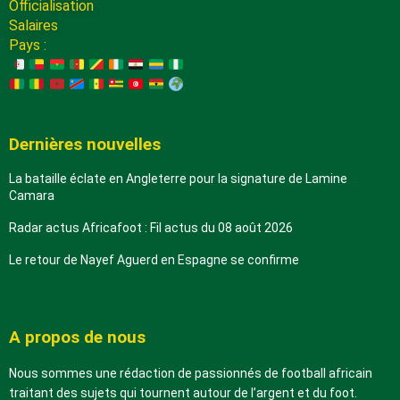
Officialisation
Salaires
Pays :
Dernières nouvelles
La bataille éclate en Angleterre pour la signature de Lamine
Camara
Radar actus Africafoot : Fil actus du 08 août 2026
Le retour de Nayef Aguerd en Espagne se confirme
A propos de nous
Nous sommes une rédaction de passionnés de football africain
traitant des sujets qui tournent autour de l’argent et du foot.