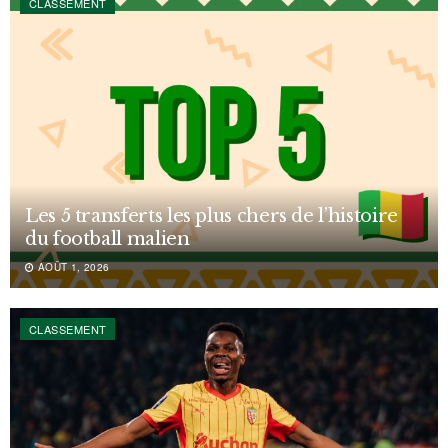
CLASSEMENT
Les 5 transferts les plus chers de l’histoire
du football malien
AOÛT 1, 2026
CLASSEMENT