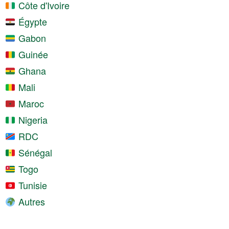
Côte d'Ivoire
Égypte
Gabon
Guinée
Ghana
Mali
Maroc
Nigeria
RDC
Sénégal
Togo
Tunisie
Autres