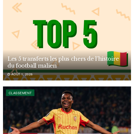
Les 5 transferts les plus chers de l’histoire
du football malien
AOÛT 1, 2026
CLASSEMENT