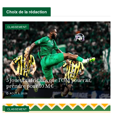
Choix de la rédaction
CLASSEMENT
5 joueurs africains que l’OM pourrait
prendre pour 10 M€
AOÛT 5, 2026
CLASSEMENT