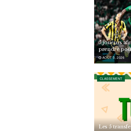
5 joueurs af
prendre pou
AOÛT 5, 2026
CLASSEMENT
Les 5 transfe