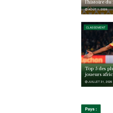
l’histoire du
AOÛT 1, 2026
CLASSEMENT
Top 5 des pl
joueurs afri
JUILLET 31, 2026
Pays :