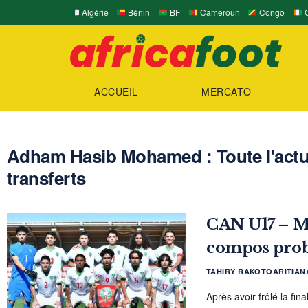
Algérie
Bénin
BF
Cameroun
Congo
C
ACCUEIL
MERCATO
Adham Hasib Mohamed : Toute l'actu 
transferts
CAN U17 – Ma
compos proba
TAHIRY RAKOTOARITIAN
Après avoir frôlé la fin