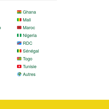
Ghana
Mali
o
Maroc
Nigeria
RDC
Sénégal
Togo
Tunisie
Autres