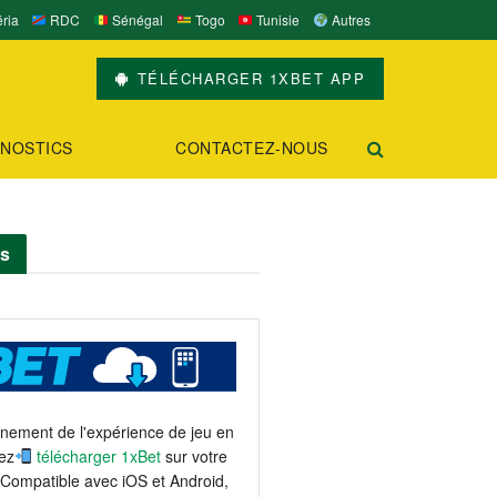
ria
RDC
Sénégal
Togo
Tunisie
Autres
TÉLÉCHARGER 1XBET APP
NOSTICS
CONTACTEZ-NOUS
ts
einement de l'expérience de jeu en
ez
télécharger 1xBet
sur votre
 Compatible avec iOS et Android,