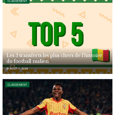
CLASSEMENT
Les 5 transferts les plus chers de l’histoire
du football malien
AOÛT 1, 2026
CLASSEMENT