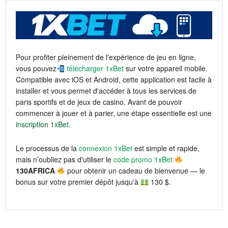
Pour profiter pleinement de l'expérience de jeu en ligne,
vous pouvez
télécharger 1xBet
sur votre appareil mobile.
Compatible avec iOS et Android, cette application est facile à
installer et vous permet d'accéder à tous les services de
paris sportifs et de jeux de casino. Avant de pouvoir
commencer à jouer et à parier, une étape essentielle est une
inscription 1xBet
.
Le processus de la
connexion 1xBet
est simple et rapide,
mais n’oubliez pas d'utiliser le
code promo 1xBet
130AFRICA
pour obtenir un cadeau de bienvenue — le
bonus sur votre premier dépôt jusqu'à
130 $.