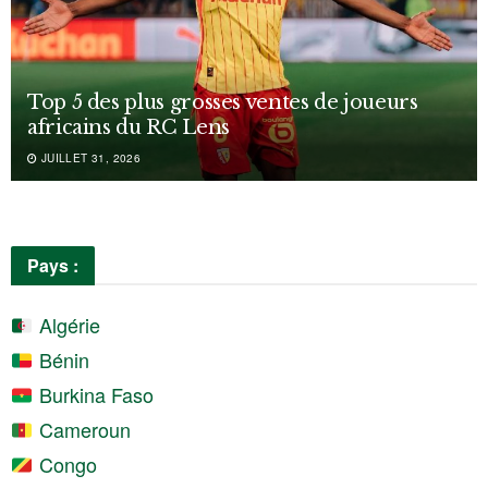
Top 5 des plus grosses ventes de joueurs
africains du RC Lens
JUILLET 31, 2026
Pays :
Algérie
Bénin
Burkina Faso
Cameroun
Congo